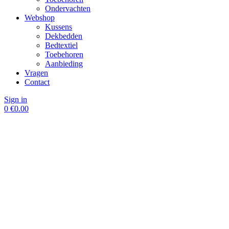
Ondervachten
Webshop
Kussens
Dekbedden
Bedtextiel
Toebehoren
Aanbieding
Vragen
Contact
Sign in
0
€
0.00