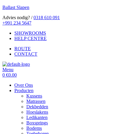
Ballast Slapen
Advies nodig? /
0318 610 091
+991 234 5647
SHOWROOMS
HELP CENTRE
ROUTE
CONTACT
Menu
0
€
0.00
Over Ons
Producten
Kussens
Matrassen
Dekbedden
Hoeslakens
Ledikanten
Boxsprings
Bodems
Toebehoren